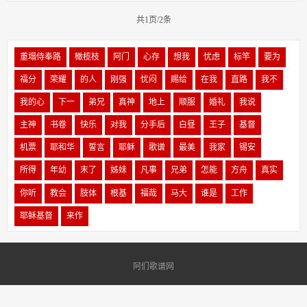
共1页/2条
重塌侍奉路
橄榄枝
阿门
心存
想我
忧虑
标竿
要为
福分
荣耀
的人
刚强
忧闷
赐给
在我
直路
我不
我的心
下一
弟兄
真神
地上
顺服
婚礼
我说
主神
书卷
快乐
对我
分手后
白昼
王子
基督
机票
耶和华
誓言
耶稣
歌谱
最美
我家
锡安
所得
年幼
末了
姊妹
凡事
兄弟
怎能
方舟
真实
你听
教会
肢体
根基
福哉
马大
谁是
工作
耶稣基督
来作
阿们歌谱网
Copyright © 2002-2017 DEDECMS. 织梦科技 版权所有
Power by DeDe58