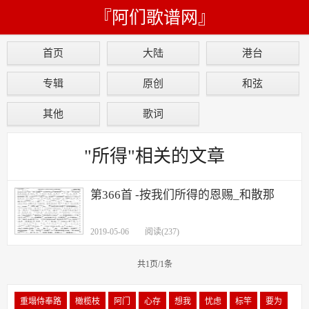
『阿们歌谱网』
首页
大陆
港台
专辑
原创
和弦
其他
歌词
"所得"相关的文章
第366首 -按我们所得的恩赐_和散那
2019-05-06
阅读(237)
共1页/1条
重塌侍奉路
橄榄枝
阿门
心存
想我
忧虑
标竿
要为