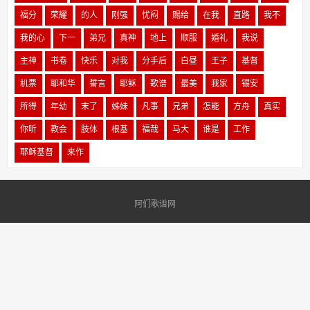
福分
荣耀
的人
刚强
忧闷
赐给
在我
直路
我不
我的心
下一
弟兄
真神
地上
顺服
婚礼
我说
主神
书卷
快乐
对我
分手后
白昼
王子
基督
机票
耶和华
誓言
耶稣
歌谱
最美
我家
锡安
所得
年幼
末了
姊妹
凡事
兄弟
怎能
方舟
真实
你听
教会
肢体
根基
福哉
马大
谁是
工作
耶稣基督
来作
阿们歌谱网
Copyright © 2002-2017 DEDECMS. 织梦科技 版权所有
Power by DeDe58
51La